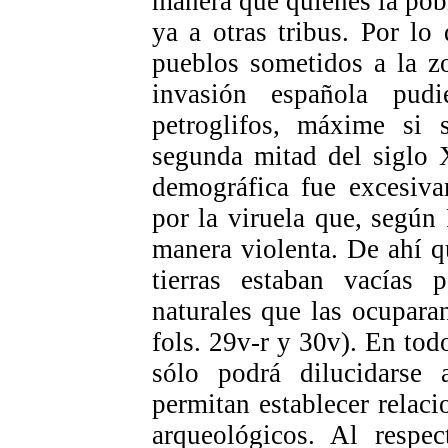
manera que quienes la pob
ya a otras tribus. Por l
pueblos sometidos a la z
invasión española pudi
petroglifos, máxime si 
segunda mitad del siglo 
demográfica fue excesiva
por la viruela que, según
manera violenta. De ahí q
tierras estaban vacías 
naturales que las ocupara
fols. 29v-r y 30v). En todo
sólo podrá dilucidarse 
permitan establecer relaci
arqueológicos. Al respe