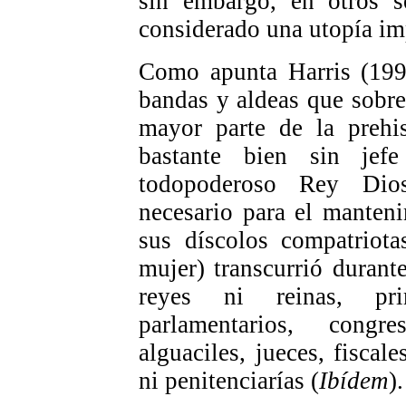
sin embargo, en otros se
considerado una utopía im
Como apunta Harris (1993
bandas y aldeas que sobre
mayor parte de la prehis
bastante bien sin je
todopoderoso Rey Dio
necesario para el manteni
sus díscolos compatriot
mujer) transcurrió durant
reyes ni reinas, prim
parlamentarios, congre
alguaciles, jueces, fiscale
ni penitenciarías (
Ibídem
).