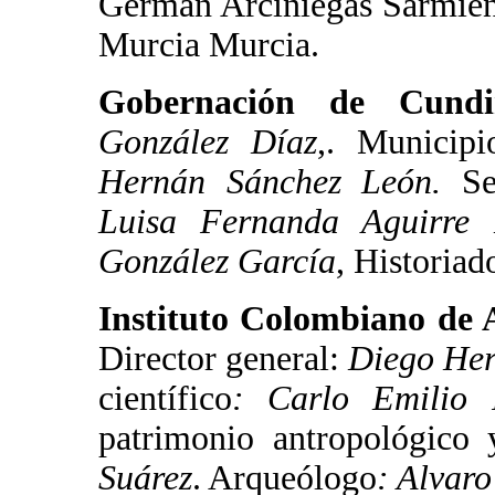
Germán Arciniegas Sarmient
Murcia Murcia.
Gobernación de Cundi
González Díaz
,. Municipi
Hernán Sánchez León.
Sec
Luisa Fernanda Aguirre 
González García
, Historiad
Instituto Colombiano de 
Director general:
Diego He
científico
: Carlo Emilio P
patrimonio antropológico 
Suárez
. Arqueólogo
: Alvaro