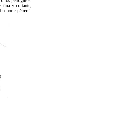
otros petroglifos.
 fina y cortante,
l soporte pétreo”.