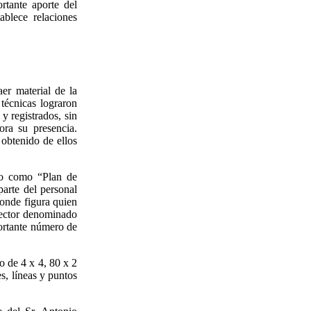
rtante aporte del
ablece relaciones
aer material de la
técnicas lograron
y registrados, sin
ra su presencia.
obtenido de ellos
do como “Plan de
arte del personal
donde figura quien
sector denominado
portante número de
o de 4 x 4, 80 x 2
s, líneas y puntos