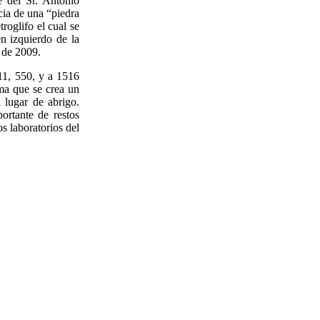
e del Sr. Antonio
cia de una “piedra
troglifo el cual se
n izquierdo de la
 de 2009.
 11, 550, y a 1516
ma que se crea un
l lugar de abrigo.
ortante de restos
os laboratorios del