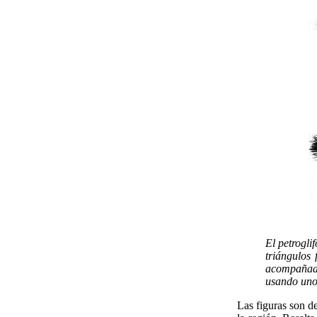
El petrogli
triángulos
acompañado
usando uno
Las figuras son d