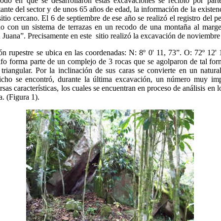
iodo en que se desarrollaron estas excavaciones se recibió por part
ante del sector y de unos 65 años de edad, la información de la existen
tio cercano. El 6 de septiembre de ese año se realizó el registro del pe
do con un sistema de terrazas en un recodo de una montaña al marge
Juana”. Precisamente en este sitio realizó la excavación de noviembre
ón rupestre se ubica en las coordenadas: N: 8º 0' 11, 73”. O: 72º 12'
fo forma parte de un complejo de 3 rocas que se agolparon de tal for
triangular. Por la inclinación de sus caras se convierte en un natura
icho se encontró, durante la última excavación, un número muy imp
sas características, los cuales se encuentran en proceso de análisis en l
. (Figura 1).