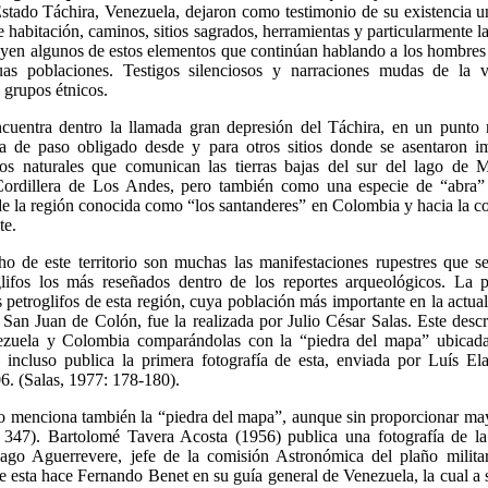
stado Táchira, Venezuela, dejaron como testimonio de su existencia 
de habitación, caminos, sitios sagrados, herramientas y particularmente 
tuyen algunos de estos elementos que continúan hablando a los hombre
uas poblaciones. Testigos silenciosos y narraciones mudas de la v
 grupos étnicos.
ncuentra dentro la llamada gran depresión del Táchira, en un punto 
rra de paso obligado desde y para otros sitios donde se asentaron i
s naturales que comunican las tierras bajas del sur del lago de 
ordillera de Los Andes, pero también como una especie de “abra” 
 de la región conocida como “los santanderes” en Colombia y hacia la cor
te.
ho de este territorio son muchas las manifestaciones rupestres que s
glifos los más reseñados dentro de los reportes arqueológicos. La p
 petroglifos de esta región, cuya población más importante en la actual
 San Juan de Colón, fue la realizada por Julio César Salas. Este desc
ezuela y Colombia comparándolas con la “piedra del mapa” ubicad
 incluso publica la primera fotografía de esta, enviada por Luís El
. (Salas, 1977: 178-180).
o menciona también la “piedra del mapa”, aunque sin proporcionar ma
 347). Bartolomé Tavera Acosta (1956) publica una fotografía de l
ago Aguerrevere, jefe de la comisión Astronómica del plaño militar,
e esta hace Fernando Benet en su guía general de Venezuela, la cual a 