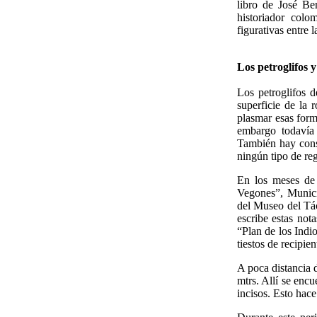
libro de José Be
historiador colo
figurativas entre
Los petroglifos 
Los petroglifos d
superficie de la 
plasmar esas form
embargo todavía
También hay consi
ningún tipo de reg
En los meses de 
Vegones”, Munici
del Museo del Tác
escribe estas not
“Plan de los Indi
tiestos de recipie
A poca distancia 
mtrs. Allí se enc
incisos. Esto hac