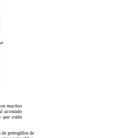
, con muchos
tá acostado
n que están
 de petroglifos de