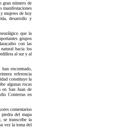
un gran número de
las manifestaciones
s y mujeres de hoy
ida, desarrollo y
neurálgico que la
mportantes grupos
Maracaibo con las
natural hacia los
dillera al sur y al
e han encontrado,
rimera referencia
idad constituye la
ribe algunas rocas
a en San Juan de
adio Contreras en
yores comentarios
a piedra del mapa
 se transcribe la
su vez la toma del