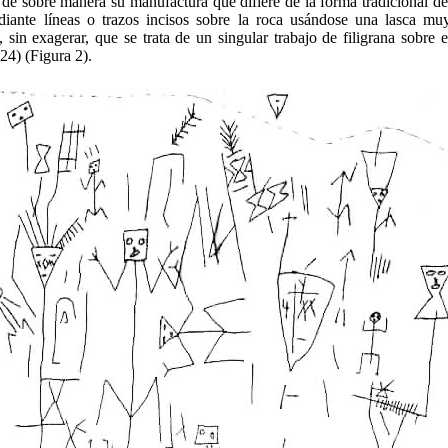
a de sobre manera su manufactura que difiere de la forma tradicional de 
diante líneas o trazos incisos sobre la roca usándose una lasca muy
, sin exagerar, que se trata de un singular trabajo de filigrana sobre e
4) (Figura 2).