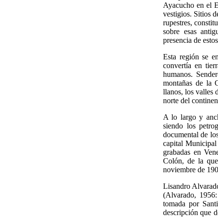
Ayacucho en el E
vestigios. Sitios 
rupestres, consti
sobre esas antig
presencia de estos
Esta región se e
convertía en tie
humanos. Sendero
montañas de la C
llanos, los valles
norte del continen
A lo largo y anc
siendo los petro
documental de los
capital Municipal
grabadas en Ven
Colón, de la que
noviembre de 1906
Lisandro Alvarad
(Alvarado, 1956:
tomada por Santi
descripción que d