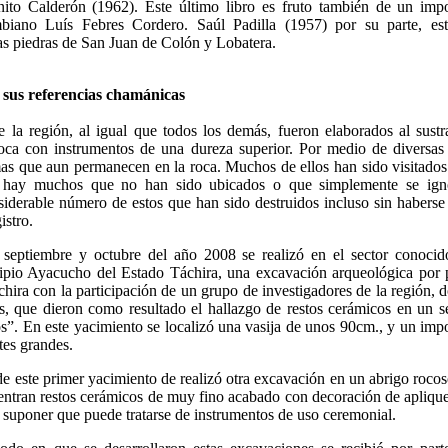
nito Calderón (1962). Este último libro es fruto también de un impo
mbiano Luís Febres Cordero. Saúl Padilla (1957) por su parte, est
 las piedras de San Juan de Colón y Lobatera.
y sus referencias chamánicas
e la región, al igual que todos los demás, fueron elaborados al sustr
roca con instrumentos de una dureza superior. Por medio de diversas 
as que aun permanecen en la roca. Muchos de ellos han sido visitados 
 hay muchos que no han sido ubicados o que simplemente se igno
derable número de estos que han sido destruidos incluso sin haberse 
istro.
septiembre y octubre del año 2008 se realizó en el sector conoci
pio Ayacucho del Estado Táchira, una excavación arqueológica por p
hira con la participación de un grupo de investigadores de la región, 
as, que dieron como resultado el hallazgo de restos cerámicos en un 
os”. En este yacimiento se localizó una vasija de unos 90cm., y un im
ntes grandes.
de este primer yacimiento de realizó otra excavación en un abrigo rocos
uentran restos cerámicos de muy fino acabado con decoración de aplique
e suponer que puede tratarse de instrumentos de uso ceremonial.